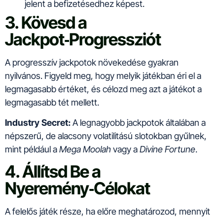
jelent a befizetésedhez képest.
3. Kövesd a
Jackpot‑Progressziót
A progresszív jackpotok növekedése gyakran
nyilvános. Figyeld meg, hogy melyik játékban éri el a
legmagasabb értéket, és célozd meg azt a játékot a
legmagasabb tét mellett.
Industry Secret:
A legnagyobb jackpotok általában a
népszerű, de alacsony volatilitású slotokban gyűlnek,
mint például a
Mega Moolah
vagy a
Divine Fortune
.
4. Állítsd Be a
Nyeremény‑Célokat
A felelős játék része, ha előre meghatározod, mennyit