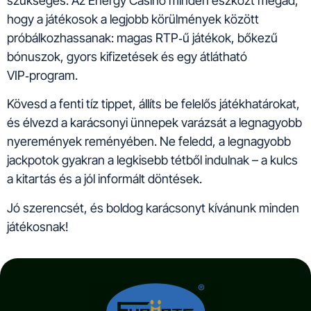
szükséges. Az Energy Casino minden eszközt megad,
hogy a játékosok a legjobb körülmények között
próbálkozhassanak: magas RTP‑ű játékok, bőkezű
bónuszok, gyors kifizetések és egy átlátható
VIP‑program.
Kövesd a fenti tíz tippet, állíts be felelős játékhatárokat,
és élvezd a karácsonyi ünnepek varázsát a legnagyobb
nyeremények reményében. Ne feledd, a legnagyobb
jackpotok gyakran a legkisebb tétből indulnak – a kulcs
a kitartás és a jól informált döntések.
Jó szerencsét, és boldog karácsonyt kívánunk minden
játékosnak!