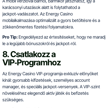
A mobil verzióval bárhol, bármikor játszhatsz, így a
karácsonyi utazások alatt is folytathatod a
jackpot‑vadászatot. Az Energy Casino
mobilalkalmazása optimalizált a gyors betöltésre és a
zökkenőmentes fizetési folyamatokra.
Pro Tip:
Engedélyezd az értesítéseket, hogy ne maradj
le a legújabb bónuszokról és jackpot‑ról.
8. Csatlakozz a
VIP‑Programhoz
Az Energy Casino VIP‑programja exkluzív előnyöket
kínál: gyorsabb kifizetések, személyes account
manager, és speciális jackpot‑versenyek. A VIP‑szint
növeléséhez elegendő aktív játék és befizetés
szükséges.