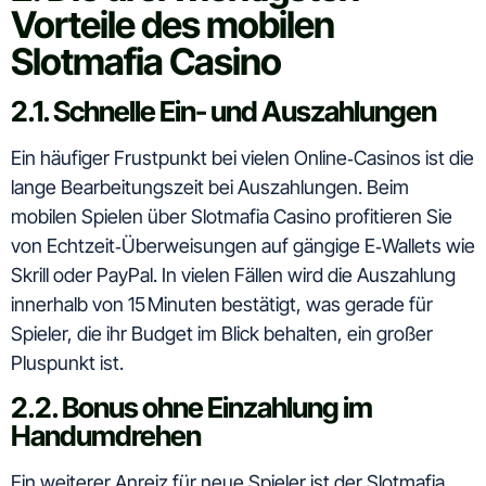
Vorteile des mobilen
Slotmafia Casino
2.1. Schnelle Ein- und Auszahlungen
Ein häufiger Frustpunkt bei vielen Online‑Casinos ist die
lange Bearbeitungszeit bei Auszahlungen. Beim
mobilen Spielen über Slotmafia Casino profitieren Sie
von Echtzeit‑Überweisungen auf gängige E‑Wallets wie
Skrill oder PayPal. In vielen Fällen wird die Auszahlung
innerhalb von 15 Minuten bestätigt, was gerade für
Spieler, die ihr Budget im Blick behalten, ein großer
Pluspunkt ist.
2.2. Bonus ohne Einzahlung im
Handumdrehen
Ein weiterer Anreiz für neue Spieler ist der Slotmafia