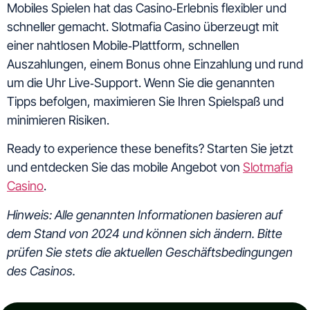
Mobiles Spielen hat das Casino‑Erlebnis flexibler und
schneller gemacht. Slotmafia Casino überzeugt mit
einer nahtlosen Mobile‑Plattform, schnellen
Auszahlungen, einem Bonus ohne Einzahlung und rund
um die Uhr Live‑Support. Wenn Sie die genannten
Tipps befolgen, maximieren Sie Ihren Spielspaß und
minimieren Risiken.
Ready to experience these benefits? Starten Sie jetzt
und entdecken Sie das mobile Angebot von
Slotmafia
Casino
.
Hinweis: Alle genannten Informationen basieren auf
dem Stand von 2024 und können sich ändern. Bitte
prüfen Sie stets die aktuellen Geschäftsbedingungen
des Casinos.