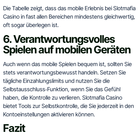
Die Tabelle zeigt, dass das mobile Erlebnis bei Slotmafia
Casino in fast allen Bereichen mindestens gleichwertig,
oft sogar überlegen ist.
6. Verantwortungsvolles
Spielen auf mobilen Geräten
Auch wenn das mobile Spielen bequem ist, sollten Sie
stets verantwortungsbewusst handeln. Setzen Sie
tägliche Einzahlungslimits und nutzen Sie die
Selbstausschluss‑Funktion, wenn Sie das Gefühl
haben, die Kontrolle zu verlieren. Slotmafia Casino
bietet Tools zur Selbstkontrolle, die Sie jederzeit in den
Kontoeinstellungen aktivieren können.
Fazit