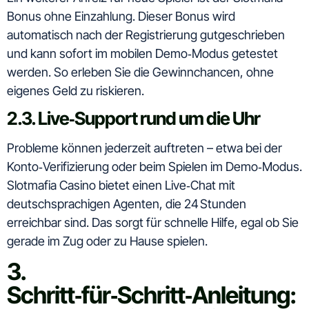
Bonus ohne Einzahlung. Dieser Bonus wird
automatisch nach der Registrierung gutgeschrieben
und kann sofort im mobilen Demo‑Modus getestet
werden. So erleben Sie die Gewinnchancen, ohne
eigenes Geld zu riskieren.
2.3. Live‑Support rund um die Uhr
Probleme können jederzeit auftreten – etwa bei der
Konto‑Verifizierung oder beim Spielen im Demo‑Modus.
Slotmafia Casino bietet einen Live‑Chat mit
deutschsprachigen Agenten, die 24 Stunden
erreichbar sind. Das sorgt für schnelle Hilfe, egal ob Sie
gerade im Zug oder zu Hause spielen.
3.
Schritt‑für‑Schritt‑Anleitung: