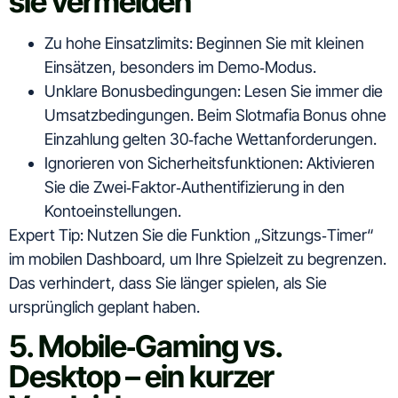
sie vermeiden
Zu hohe Einsatzlimits: Beginnen Sie mit kleinen
Einsätzen, besonders im Demo‑Modus.
Unklare Bonusbedingungen: Lesen Sie immer die
Umsatzbedingungen. Beim Slotmafia Bonus ohne
Einzahlung gelten 30‑fache Wettanforderungen.
Ignorieren von Sicherheitsfunktionen: Aktivieren
Sie die Zwei‑Faktor‑Authentifizierung in den
Kontoeinstellungen.
Expert Tip: Nutzen Sie die Funktion „Sitzungs‑Timer“
im mobilen Dashboard, um Ihre Spielzeit zu begrenzen.
Das verhindert, dass Sie länger spielen, als Sie
ursprünglich geplant haben.
5. Mobile‑Gaming vs.
Desktop – ein kurzer