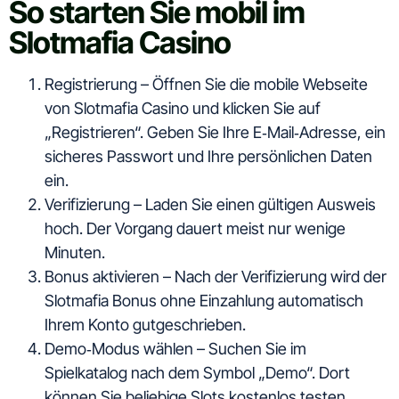
So starten Sie mobil im
Slotmafia Casino
Registrierung – Öffnen Sie die mobile Webseite
von Slotmafia Casino und klicken Sie auf
„Registrieren“. Geben Sie Ihre E‑Mail‑Adresse, ein
sicheres Passwort und Ihre persönlichen Daten
ein.
Verifizierung – Laden Sie einen gültigen Ausweis
hoch. Der Vorgang dauert meist nur wenige
Minuten.
Bonus aktivieren – Nach der Verifizierung wird der
Slotmafia Bonus ohne Einzahlung automatisch
Ihrem Konto gutgeschrieben.
Demo‑Modus wählen – Suchen Sie im
Spielkatalog nach dem Symbol „Demo“. Dort
können Sie beliebige Slots kostenlos testen.