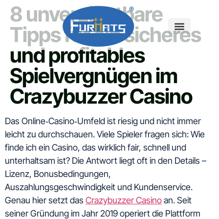
8 unverzichtbare
Tipps für ein sicheres
und profitables
Spielvergnügen im
Crazybuzzer Casino
Das Online‑Casino‑Umfeld ist riesig und nicht immer
leicht zu durchschauen. Viele Spieler fragen sich: Wie
finde ich ein Casino, das wirklich fair, schnell und
unterhaltsam ist? Die Antwort liegt oft in den Details –
Lizenz, Bonusbedingungen,
Auszahlungsgeschwindigkeit und Kundenservice.
Genau hier setzt das
Crazybuzzer Casino
an. Seit
seiner Gründung im Jahr 2019 operiert die Plattform