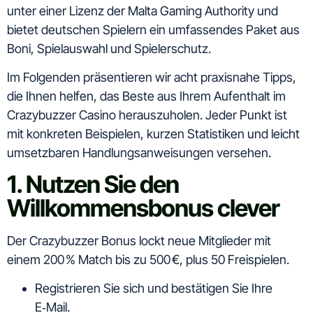
unter einer Lizenz der Malta Gaming Authority und
bietet deutschen Spielern ein umfassendes Paket aus
Boni, Spielauswahl und Spielerschutz.
Im Folgenden präsentieren wir acht praxisnahe Tipps,
die Ihnen helfen, das Beste aus Ihrem Aufenthalt im
Crazybuzzer Casino herauszuholen. Jeder Punkt ist
mit konkreten Beispielen, kurzen Statistiken und leicht
umsetzbaren Handlungsanweisungen versehen.
1. Nutzen Sie den
Willkommensbonus clever
Der Crazybuzzer Bonus lockt neue Mitglieder mit
einem 200 % Match bis zu 500 €, plus 50 Freispielen.
Registrieren Sie sich und bestätigen Sie Ihre
E‑Mail.