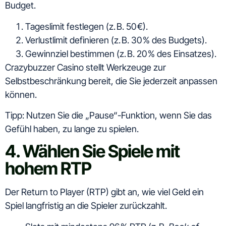
Budget.
Tageslimit festlegen (z. B. 50 €).
Verlustlimit definieren (z. B. 30 % des Budgets).
Gewinnziel bestimmen (z. B. 20 % des Einsatzes).
Crazybuzzer Casino stellt Werkzeuge zur
Selbstbeschränkung bereit, die Sie jederzeit anpassen
können.
Tipp: Nutzen Sie die „Pause“-Funktion, wenn Sie das
Gefühl haben, zu lange zu spielen.
4. Wählen Sie Spiele mit
hohem RTP
Der Return to Player (RTP) gibt an, wie viel Geld ein
Spiel langfristig an die Spieler zurückzahlt.