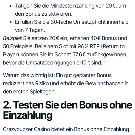
Tätigen Sie die Mindesteinzahlung von 20 €, um
den Bonus zu aktivieren.
Erfüllen Sie die 30‑fache Umsatzpflicht innerhalb
von 7 Tagen.
Beispiel:
Sie setzen 20 € ein, erhalten 40 € Bonus und
50 Freispiele. Bei einem Slot mit 96 % RTP (Return to
Player) können Sie im Schnitt 57,6 € zurückgewinnen,
bevor die Umsatzbedingungen erfüllt sind.
Warum das wichtig ist: Ein gut geplanter Bonus
reduziert das Risiko und erhöht die Gewinnchancen in
den ersten Spieltagen.
2. Testen Sie den Bonus ohne
Einzahlung
Crazybuzzer Casino bietet ein Bonus ohne Einzahlung