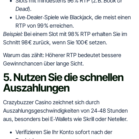
Slots mit mindestens 96 % RTP (z. B.
Book of
Dead
).
Live‑Dealer‑Spiele wie Blackjack, die meist einen
RTP von 99 % erreichen.
Beispiel:
Bei einem Slot mit 98 % RTP erhalten Sie im
Schnitt 98 € zurück, wenn Sie 100 € setzen.
Warum das zählt: Höherer RTP bedeutet bessere
Gewinnchancen über lange Sicht.
5. Nutzen Sie die schnellen
Auszahlungen
Crazybuzzer Casino zeichnet sich durch
Auszahlungsgeschwindigkeiten von 24‑48 Stunden
aus, besonders bei E‑Wallets wie Skrill oder Neteller.
Verifizieren Sie Ihr Konto sofort nach der