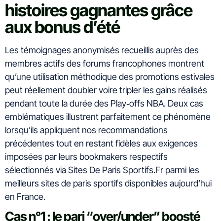
histoires gagnantes grâce
aux bonus d’été
Les témoignages anonymisés recueillis auprès des
membres actifs des forums francophones montrent
qu’une utilisation méthodique des promotions estivales
peut réellement doubler voire tripler les gains réalisés
pendant toute la durée des Play‑offs NBA. Deux cas
emblématiques illustrent parfaitement ce phénomène
lorsqu’ils appliquent nos recommandations
précédentes tout en restant fidèles aux exigences
imposées par leurs bookmakers respectifs
sélectionnés via Sites De Paris Sportifs.Fr parmi les
meilleurs sites de paris sportifs disponibles aujourd’hui
en France.
Cas n°1 : le pari “over/under” boosté