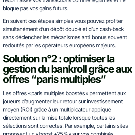
reconnaisse vos transactions comme légitimes et ne
bloque pas vos gains futurs.
En suivant ces étapes simples vous pouvez profiter
simultanément d’un dépôt doublé et d’un cash‑back
sans déclencher les mécanismes anti‑bonus souvent
redoutés par les opérateurs européens majeurs.
Solution n°2 : optimiser la
gestion du bankroll grâce aux
offres “paris multiples”
Les offres « paris multiples boostés » permettent aux
joueurs d’augmenter leur retour sur investissement
moyen (ROI) grâce à un multiplicateur appliqué
directement sur la mise totale lorsque toutes les
sélections sont correctes. Par exemple, certains sites
proposent un « boost +25 % » sur vos combinés