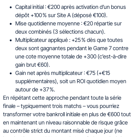
Capital initial : €200 après activation d’un bonus
dépôt +100 % sur Site A (déposé €100).
Mise quotidienne moyenne : €20 répartie sur
deux combinés (3 sélections chacun).
Multiplicateur appliqué : +25 % dès que toutes
deux sont gagnantes pendant le Game 7 contre
une cote moyenne totale de +300 (c’est-à-dire
gain brut €60).
Gain net après multiplicateur : €75 (+€15
supplémentaires), soit un ROI quotidien moyen
autour de +37 %.
En répétant cette approche pendant toute la série
finale – typiquement trois matchs – vous pourriez
transformer votre bankroll initiale en plus de €600 tout
en maintenant un niveau raisonnable de risque grâce
au contrôle strict du montant misé chaque jour (ne