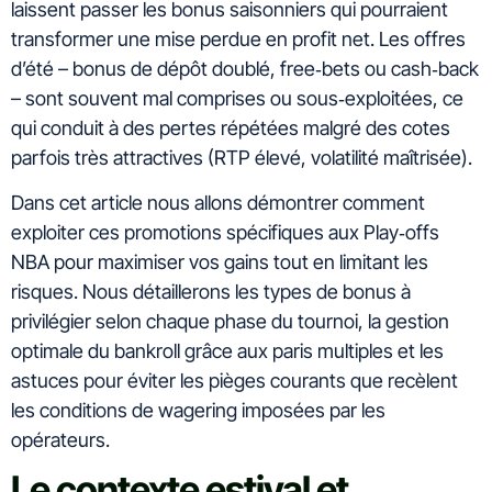
laissent passer les bonus saisonniers qui pourraient
transformer une mise perdue en profit net. Les offres
d’été – bonus de dépôt doublé, free‑bets ou cash‑back
– sont souvent mal comprises ou sous‑exploitées, ce
qui conduit à des pertes répétées malgré des cotes
parfois très attractives (RTP élevé, volatilité maîtrisée).
Dans cet article nous allons démontrer comment
exploiter ces promotions spécifiques aux Play‑offs
NBA pour maximiser vos gains tout en limitant les
risques. Nous détaillerons les types de bonus à
privilégier selon chaque phase du tournoi, la gestion
optimale du bankroll grâce aux paris multiples et les
astuces pour éviter les pièges courants que recèlent
les conditions de wagering imposées par les
opérateurs.
Le contexte estival et