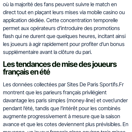
où la majorité des fans peuvent suivre le match en
direct tout en plaçant leurs mises via mobile casino ou
application dédiée. Cette concentration temporelle
permet aux opérateurs d’introduire des promotions
flash qui ne durent que quelques heures, incitant ainsi
les joueurs à agir rapidement pour profiter d’un bonus
supplémentaire avant la clôture du pari.
Les tendances de mise des joueurs
français en été
Les données collectées par Sites De Paris Sportifs.Fr
montrent que les parieurs français privilégient
davantage les paris simples (money‑line) et over/under
pendant l’été, tandis que l’intérêt pour les combinés
augmente progressivement à mesure que la saison
avance et que les cotes deviennent plus prévisibles. En