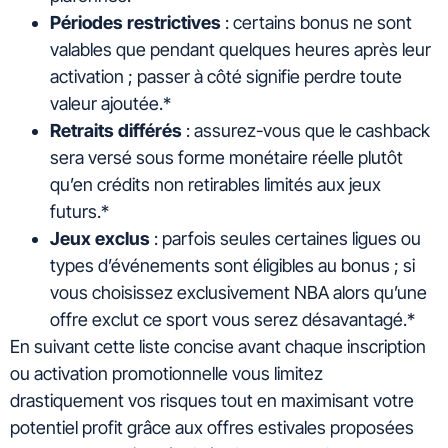
Périodes restrictives
: certains bonus ne sont
valables que pendant quelques heures après leur
activation ; passer à côté signifie perdre toute
valeur ajoutée.*
Retraits différés
: assurez-vous que le cashback
sera versé sous forme monétaire réelle plutôt
qu’en crédits non retirables limités aux jeux
futurs.*
Jeux exclus
: parfois seules certaines ligues ou
types d’événements sont éligibles au bonus ; si
vous choisissez exclusivement NBA alors qu’une
offre exclut ce sport vous serez désavantagé.*
En suivant cette liste concise avant chaque inscription
ou activation promotionnelle vous limitez
drastiquement vos risques tout en maximisant votre
potentiel profit grâce aux offres estivales proposées