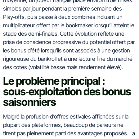
moyenne, un joueur français place environ trois mises
simples par jour pendant la première semaine des
Play‑offs, puis passe à deux combinés incluant un
multiplicateur offert par le bookmaker lorsqu’il atteint le
stade des demi‑finales. Cette évolution reflète une
prise de conscience progressive du potentiel offert par
les bonus d’été lorsqu’ils sont associés à une gestion
rigoureuse du bankroll et à une lecture fine du marché
des cotes (volatilité basse mais rendement élevé).
Le problème principal :
sous‑exploitation des bonus
saisonniers
Malgré la profusion d’offres estivales affichées sur la
plupart des plateformes, beaucoup de parieurs ne
tirent pas pleinement parti des avantages proposés. La