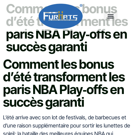
Comment les bonus
d’été transforment les
paris NBA Play‑offs en
succès garanti
Comment les bonus
d’été transforment les
paris NBA Play‑offs en
succès garanti
L’été arrive avec son lot de festivals, de barbecues et
d’une raison supplémentaire pour sortir les lunettes de
soleil : la bataille des meilleures équipes NBA qui