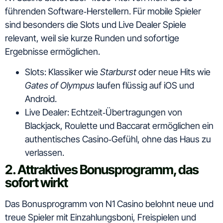
führenden Software‑Herstellern. Für mobile Spieler
sind besonders die Slots und Live Dealer Spiele
relevant, weil sie kurze Runden und sofortige
Ergebnisse ermöglichen.
Slots: Klassiker wie
Starburst
oder neue Hits wie
Gates of Olympus
laufen flüssig auf iOS und
Android.
Live Dealer: Echtzeit‑Übertragungen von
Blackjack, Roulette und Baccarat ermöglichen ein
authentisches Casino‑Gefühl, ohne das Haus zu
verlassen.
2. Attraktives Bonusprogramm, das
sofort wirkt
Das Bonusprogramm von N1 Casino belohnt neue und
treue Spieler mit Einzahlungsboni, Freispielen und