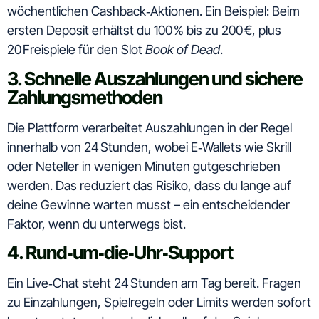
wöchentlichen Cashback‑Aktionen. Ein Beispiel: Beim
ersten Deposit erhältst du 100 % bis zu 200 €, plus
20 Freispiele für den Slot
Book of Dead
.
3. Schnelle Auszahlungen und sichere
Zahlungsmethoden
Die Plattform verarbeitet Auszahlungen in der Regel
innerhalb von 24 Stunden, wobei E‑Wallets wie Skrill
oder Neteller in wenigen Minuten gutgeschrieben
werden. Das reduziert das Risiko, dass du lange auf
deine Gewinne warten musst – ein entscheidender
Faktor, wenn du unterwegs bist.
4. Rund‑um‑die‑Uhr‑Support
Ein Live‑Chat steht 24 Stunden am Tag bereit. Fragen
zu Einzahlungen, Spielregeln oder Limits werden sofort