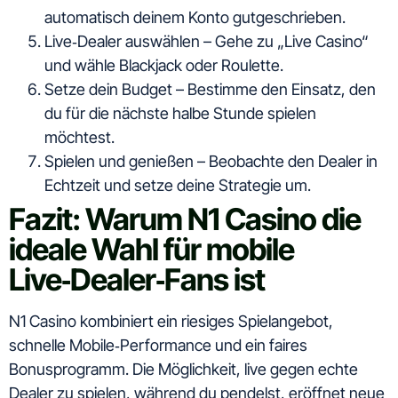
automatisch deinem Konto gutgeschrieben.
Live‑Dealer auswählen – Gehe zu „Live Casino“
und wähle Blackjack oder Roulette.
Setze dein Budget – Bestimme den Einsatz, den
du für die nächste halbe Stunde spielen
möchtest.
Spielen und genießen – Beobachte den Dealer in
Echtzeit und setze deine Strategie um.
Fazit: Warum N1 Casino die
ideale Wahl für mobile
Live‑Dealer‑Fans ist
N1 Casino kombiniert ein riesiges Spielangebot,
schnelle Mobile‑Performance und ein faires
Bonusprogramm. Die Möglichkeit, live gegen echte
Dealer zu spielen, während du pendelst, eröffnet neue