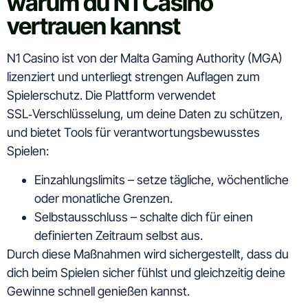
warum du N1 Casino
vertrauen kannst
N1 Casino ist von der Malta Gaming Authority (MGA)
lizenziert und unterliegt strengen Auflagen zum
Spielerschutz. Die Plattform verwendet
SSL‑Verschlüsselung, um deine Daten zu schützen,
und bietet Tools für verantwortungsbewusstes
Spielen:
Einzahlungslimits – setze tägliche, wöchentliche
oder monatliche Grenzen.
Selbstausschluss – schalte dich für einen
definierten Zeitraum selbst aus.
Durch diese Maßnahmen wird sichergestellt, dass du
dich beim Spielen sicher fühlst und gleichzeitig deine
Gewinne schnell genießen kannst.