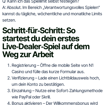
Q: Kann ich das Spiellimit selbst festlegen?
A: Absolut. Im Bereich „Verantwortungsvolles Spielen“
kannst du tägliche, wöchentliche und monatliche Limits
setzen.
Schritt‑für‑Schritt: So
startest du dein erstes
Live‑Dealer‑Spiel auf dem
Weg zur Arbeit
Registrierung – Öffne die mobile Seite von N1
Casino und fülle das kurze Formular aus.
Verifizierung – Lade einen Lichtbildausweis hoch,
um dein Konto zu bestätigen.
Einzahlung – Nutze eine Sofort‑Zahlungsmethode
wie PayPal oder Skrill.
Bonus aktivieren – Der Willkommensbonus wird