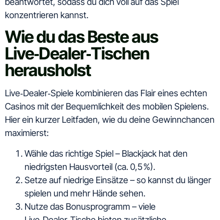
beantwortet, sodass du dich voll auf das Spiel
konzentrieren kannst.
Wie du das Beste aus
Live‑Dealer‑Tischen
herausholst
Live‑Dealer‑Spiele kombinieren das Flair eines echten
Casinos mit der Bequemlichkeit des mobilen Spielens.
Hier ein kurzer Leitfaden, wie du deine Gewinnchancen
maximierst:
Wähle das richtige Spiel – Blackjack hat den
niedrigsten Hausvorteil (ca. 0,5 %).
Setze auf niedrige Einsätze – so kannst du länger
spielen und mehr Hände sehen.
Nutze das Bonusprogramm – viele
Live‑Dealer‑Tische bieten zusätzliche