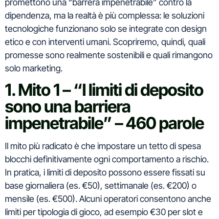
promettono una “barrera impenetrabile” contro la
dipendenza, ma la realtà è più complessa: le soluzioni
tecnologiche funzionano solo se integrate con design
etico e con interventi umani. Scopriremo, quindi, quali
promesse sono realmente sostenibili e quali rimangono
solo marketing.
1. Mito 1 – “I limiti di deposito
sono una barriera
impenetrabile” – 460 parole
Il mito più radicato è che impostare un tetto di spesa
blocchi definitivamente ogni comportamento a rischio.
In pratica, i limiti di deposito possono essere fissati su
base giornaliera (es. €50), settimanale (es. €200) o
mensile (es. €500). Alcuni operatori consentono anche
limiti per tipologia di gioco, ad esempio €30 per slot e