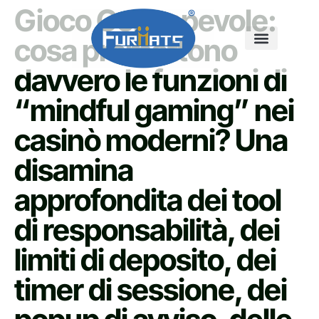
Gioco Consapevole:
cosa promettono
davvero le funzioni di
“mindful gaming” nei
casinò moderni? Una
disamina
approfondita dei tool
di responsabilità, dei
limiti di deposito, dei
timer di sessione, dei