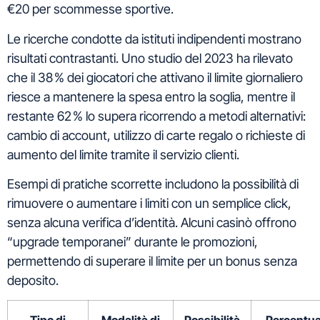
€20 per scommesse sportive.
Le ricerche condotte da istituti indipendenti mostrano
risultati contrastanti. Uno studio del 2023 ha rilevato
che il 38 % dei giocatori che attivano il limite giornaliero
riesce a mantenere la spesa entro la soglia, mentre il
restante 62 % lo supera ricorrendo a metodi alternativi:
cambio di account, utilizzo di carte regalo o richieste di
aumento del limite tramite il servizio clienti.
Esempi di pratiche scorrette includono la possibilità di
rimuovere o aumentare i limiti con un semplice click,
senza alcuna verifica d’identità. Alcuni casinò offrono
“upgrade temporanei” durante le promozioni,
permettendo di superare il limite per un bonus senza
deposito.