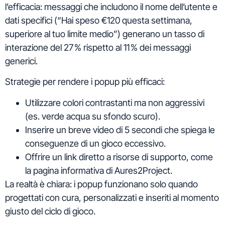
l’efficacia: messaggi che includono il nome dell’utente e
dati specifici (“Hai speso €120 questa settimana,
superiore al tuo limite medio”) generano un tasso di
interazione del 27 % rispetto al 11 % dei messaggi
generici.
Strategie per rendere i popup più efficaci:
Utilizzare colori contrastanti ma non aggressivi
(es. verde acqua su sfondo scuro).
Inserire un breve video di 5 secondi che spiega le
conseguenze di un gioco eccessivo.
Offrire un link diretto a risorse di supporto, come
la pagina informativa di Aures2Project.
La realtà è chiara: i popup funzionano solo quando
progettati con cura, personalizzati e inseriti al momento
giusto del ciclo di gioco.