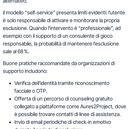
alternativo.
Il modello “self‑service” presenta limiti evidenti: l’utente
è solo responsabile di attivare e monitorare la propria
esclusione. Quando l’intervento è “professionale”, ad
esempio con il supporto di un consulente di gioco
responsabile, la probabilità di mantenere l’esclusione
sale al 68 %.
Buone pratiche raccomandate da organizzazioni di
supporto includono:
Verifica dell’identità tramite riconoscimento
facciale o OTP.
Offerta di un percorso di counseling gratuito
collegato a piattaforme come Aures2Project, dove
è possibile trovare contatti di linee di assistenza.
Invio di email periodiche di check‑in emotivo