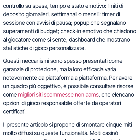
controllo su spesa, tempo e stato emotivo: limiti di
deposito giornalieri, settimanali o mensili; timer di
sessione con avvisi di pausa; popup che segnalano
superamenti di budget; check‑in emotivo che chiedono
al giocatore come si sente; dashboard che mostrano
statistiche di gioco personalizzate.
Questi meccanismi sono spesso presentati come
garanzie di protezione, ma la loro efficacia varia
notevolmente da piattaforma a piattaforma. Per avere
un quadro più oggettivo, è possibile consultare risorse
come
migliori siti scommesse non aams
, che elencano
opzioni di gioco responsabile offerte da operatori
certificati.
Il presente articolo si propone di smontare cinque miti
molto diffusi su queste funzionalità. Molti casinò