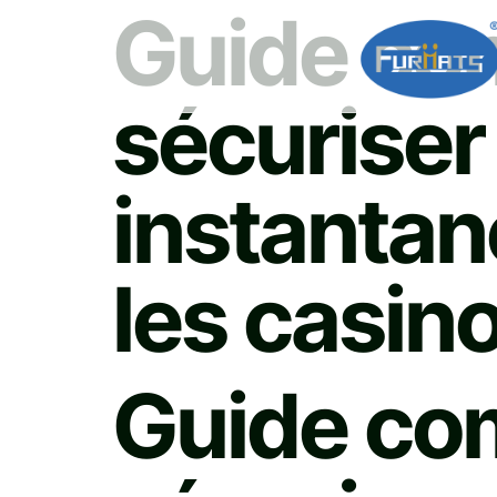
Guide co
sécuriser 
instantan
les casino
Guide co