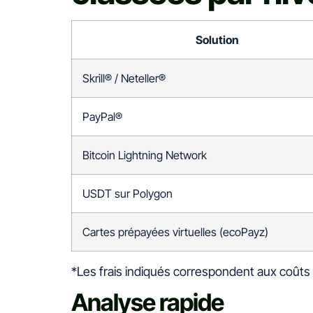
Solution
Skrill® / Neteller®
PayPal®
Bitcoin Lightning Network
USDT sur Polygon
Cartes prépayées virtuelles (ecoPayz)
*Les frais indiqués correspondent aux coûts fa
Analyse rapide