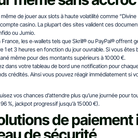
t même de jouer aux slots à haute volatilité comme “Divine
e compte casino. La plupart des sites valident ces documen
nfido ou Jumio.
 France, les e‑wallets tels que Skrill® ou PayPal® offrent
e 1 et 3 heures en fonction du jour ouvrable. Si vous êt
tantané même pour des montants supérieurs à 10 000 €.
ez dans votre tableau de bord une notification pour chaq
fonds crédités. Ainsi vous pouvez réagir immédiatement si 
duisez vos chances d’attendre plus qu’une journée pour tou
96 %, jackpot progressif jusqu’à 15 000 €).
olutions de paiement
eau de sécurité