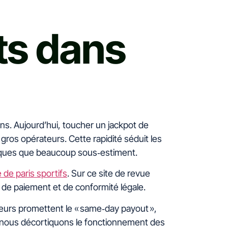
ts dans
ins. Aujourd’hui, toucher un jackpot de
 gros opérateurs. Cette rapidité séduit les
risques que beaucoup sous‑estiment.
e de paris sportifs
. Sur ce site de revue
 de paiement et de conformité légale.
ateurs promettent le « same‑day payout »,
cle nous décortiquons le fonctionnement des