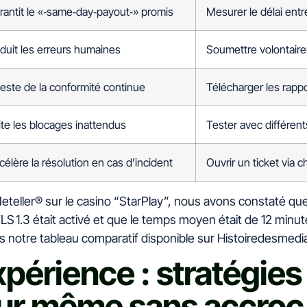
rantit le «‑same‑day‑payout‑» promis
Mesurer le délai ent
duit les erreurs humaines
Soumettre volontaire
teste de la conformité continue
Télécharger les rappo
ite les blocages inattendus
Tester avec différen
célère la résolution en cas d’incident
Ouvrir un ticket via c
 Neteller® sur le casino “StarPlay”, nous avons constaté que 
TLS 1.3 était activé et que le temps moyen était de 12 minute
ns notre tableau comparatif disponible sur Histoiredesmed
périence : stratégies
jour même sans accroc