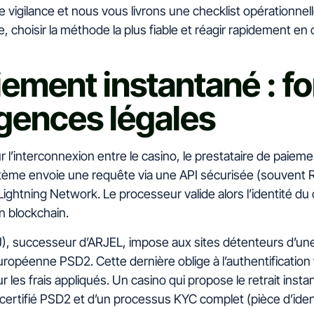
de vigilance et nous vous livrons une checklist opérationnell
oisir la méthode la plus fiable et réagir rapidement en c
iement instantané : 
igences légales
l’interconnexion entre le casino, le prestataire de paieme
ystème envoie une requête via une API sécurisée (souvent 
 Lightning Network. Le processeur valide alors l’identité 
en blockchain.
J), successeur d’ARJEL, impose aux sites détenteurs d’une l
européenne PSD2. Cette dernière oblige à l’authentification
ur les frais appliqués. Un casino qui propose le retrait inst
rtifié PSD2 et d’un processus KYC complet (pièce d’identit