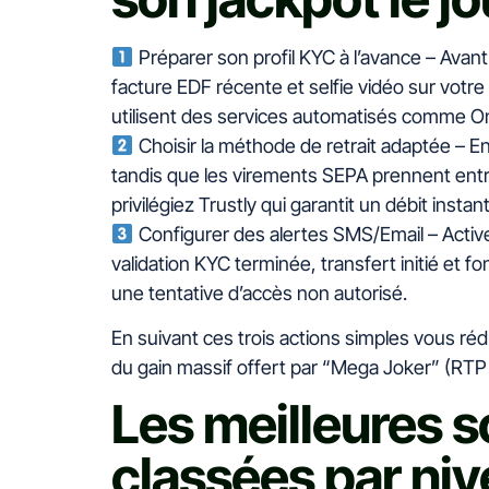
Préparer son profil KYC à l’avance – Avan
facture EDF récente et selfie vidéo sur votr
utilisent des services automatisés comme O
Choisir la méthode de retrait adaptée – En
tandis que les virements SEPA prennent entr
privilégiez Trustly qui garantit un débit ins
Configurer des alertes SMS/Email – Activ
validation KYC terminée, transfert initié et 
une tentative d’accès non autorisé.
En suivant ces trois actions simples vous ré
du gain massif offert par “Mega Joker” (RTP 
Les meilleures s
classées par niv