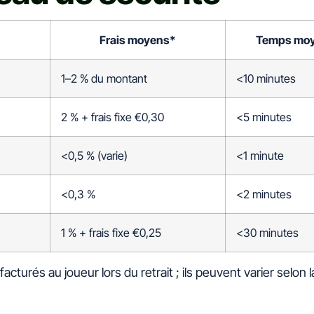
Frais moyens*
Temps mo
1–2 % du montant
<10 minutes
2 % + frais fixe €0,30
<5 minutes
<0,5 % (varie)
<1 minute
<0,3 %
<2 minutes
1 % + frais fixe €0,25
<30 minutes
cturés au joueur lors du retrait ; ils peuvent varier selon l