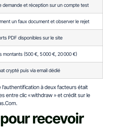
re demande et réception sur un compte test
ment un faux document et observer le rejet
rts PDF disponibles sur le site
ts montants (500 €, 5 000 €, 20 000 €)
hat crypté puis via email dédié
l’authentification à deux facteurs était
s entre clic « withdraw » et crédit sur le
ias.Com.
 pour recevoir