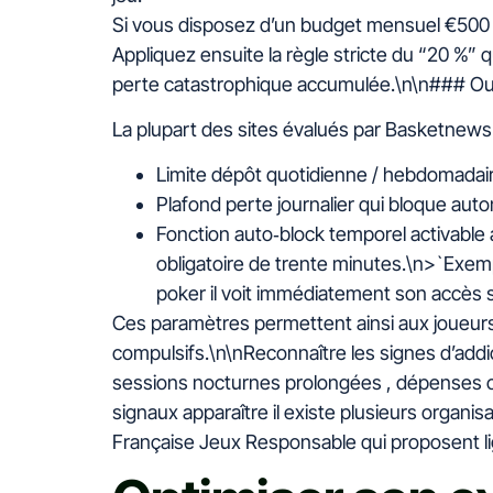
Si vous disposez d’un budget mensuel €500 , l
Appliquez ensuite la règle stricte du “20 %”
perte catastrophique accumulée.\n\n### Outi
La plupart des sites évalués par Basketnews.N
Limite dépôt quotidienne / hebdomadaire f
Plafond perte journalier qui bloque au
Fonction auto‑block temporel activabl
obligatoire de trente minutes.\n>`Exemp
poker il voit immédiatement son accès 
Ces paramètres permettent ainsi aux joueurs
compulsifs.\n\nReconnaître les signes d’add
sessions nocturnes prolongées , dépenses cro
signaux apparaître il existe plusieurs org
Française Jeux Responsable qui proposent l