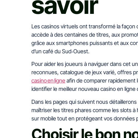
savoir
Les casinos virtuels ont transformé la façon
accède à des centaines de titres, aux promot
grâce aux smartphones puissants et aux conn
d’un café du Sud‑Ouest.
Pour aider les joueurs à naviguer dans cet un
reconnues, catalogue de jeux varié, offres p
casino en ligne
afin de comparer rapidement 
identifier le meilleur nouveau casino en lign
Dans les pages qui suivent nous détaillerons
maîtriser les titres phares comme les slots à 
sur mobile tout en protégeant vos données 
Choisir le bon n