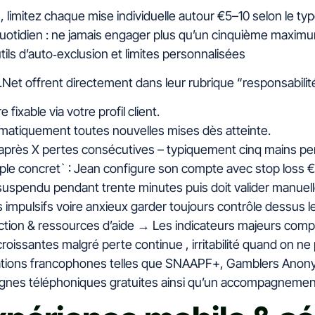
imitez chaque mise individuelle autour €5–10 selon le type
 quotidien : ne jamais engager plus qu’un cinquième maximu
ls d’auto‑exclusion et limites personnalisées
et offrent directement dans leur rubrique “responsabilité” 
ixable via votre profil client.
tomatiquement toutes nouvelles mises dès atteinte.
e après X pertes consécutives – typiquement cinq mains p
le concret` : Jean configure son compte avec stop loss €1
suspendu pendant trente minutes puis doit valider manuel
 impulsifs voire anxieux garder toujours contrôle dessus
iction & ressources d’aide → Les indicateurs majeurs comp
issantes malgré perte continue , irritabilité quand on ne
anisations francophones telles que SNAAPF+, Gamblers Ano
ignes téléphoniques gratuites ainsi qu’un accompagnement