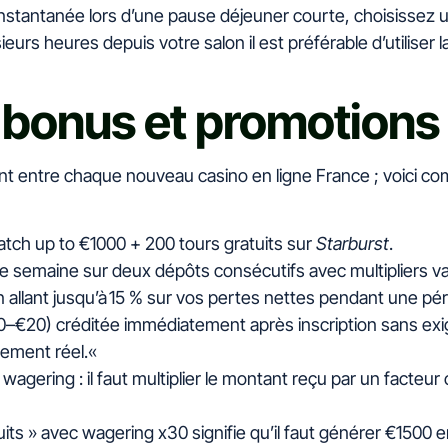
ie instantanée lors d’une pause déjeuner courte, choisisse
urs heures depuis votre salon il est préférable d’utiliser 
bonus et promotions 
t entre chaque nouveau casino en ligne France ; voici co
ch up to €1000 + 200 tours gratuits sur
Starburst
.
semaine sur deux dépôts consécutifs avec multipliers va
allant jusqu’à 15 % sur vos pertes nettes pendant une pé
–€20) créditée immédiatement après inscription sans exigen
gement réel.«
agering : il faut multiplier le montant reçu par un facteur
ts » avec wagering x30 signifie qu’il faut générer €1500 