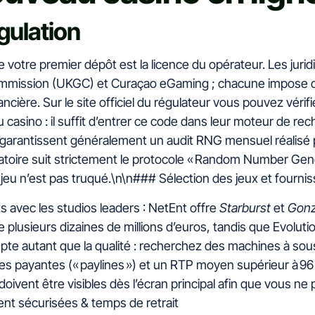
égulation
re votre premier dépôt est la licence du opérateur. Les jurid
mmission (UKGC) et Curaçao eGaming ; chacune impose de
ncière. Sur le site officiel du régulateur vous pouvez vérif
u casino : il suffit d’entrer ce code dans leur moteur de r
garantissent généralement un audit RNG mensuel réalisé
léatoire suit strictement le protocole « Random Number Ge
 jeu n’est pas truqué.\n\n### Sélection des jeux et fourni
 avec les studios leaders : NetEnt offre
Starburst
et
Gonz
 plusieurs dizaines de millions d’euros, tandis que Evoluti
pte autant que la qualité : recherchez des machines à so
gnes payantes (« paylines ») et un RTP moyen supérieur à 9
oivent être visibles dès l’écran principal afin que vous ne 
t sécurisées & temps de retrait