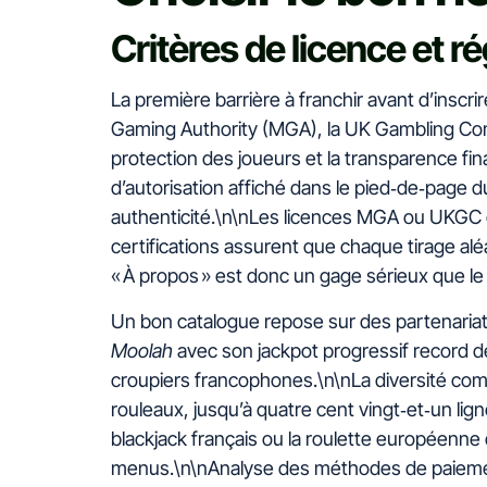
Critères de licence et r
La première barrière à franchir avant d’inscri
Gaming Authority (MGA), la UK Gambling Co
protection des joueurs et la transparence fina
d’autorisation affiché dans le pied‑de‑page d
authenticité.\n\nLes licences MGA ou UKGC 
certifications assurent que chaque tirage a
« À propos » est donc un gage sérieux que le
Un bon catalogue repose sur des partenariats
Moolah
avec son jackpot progressif record de
croupiers francophones.\n\nLa diversité com
rouleaux, jusqu’à quatre cent vingt‑et‑un li
blackjack français ou la roulette européenne d
menus.\n\nAnalyse des méthodes de paiemen