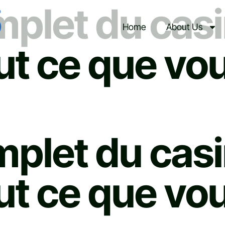
plet du cas
Home
About Us
out ce que vo
plet du cas
out ce que vo