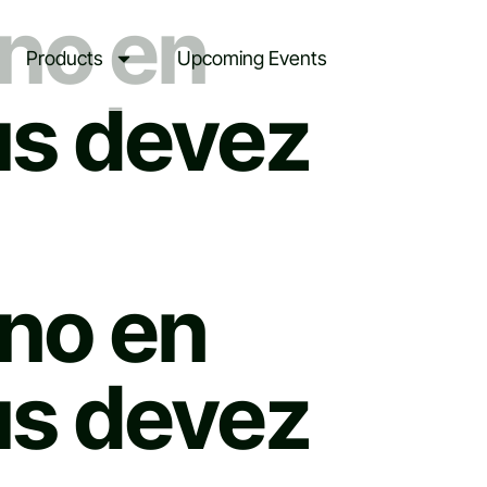
ino en
Products
Upcoming Events
us devez
ino en
us devez