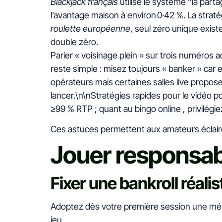
Blackjack français
utilise le système “la par
l’avantage maison à environ 0·42 %. La stra
roulette européenne
, seul zéro unique exis
double zéro.
Parier « voisinage plein » sur trois numéro
reste simple : misez toujours « banker » car
opérateurs mais certaines salles live propos
lancer.\n\nStratégies rapides pour le vidéo 
≥99 % RTP ; quant au bingo online , privilégi
Ces astuces permettent aux amateurs éclair
Jouer responsab
Fixer une bankroll réalis
Adoptez dès votre première session une mé
jeu.