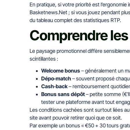
En pratique, si votre priorité est l’ergonom
Basketnews.Net ; si vous jouez pendant plusie
du tableau complet des statistiques RTP.
Comprendre les 
Le paysage promotionnel diffère sensiblemen
scintillantes :
Welcome bonus
– généralement un mat
Dépo‑match
– souvent proposé chaque 
Cash‑back
– remboursement quotidien 
Bonus sans dépôt
– petite somme (€10
tester une plateforme avant tout enga
Les conditions cachées sont surtout liées au w
site avant pouvoir retirer quoi que ce soit.
Par exemple un bonus « €50 + 30 tours gratui