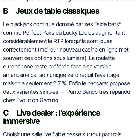
B Jeux de table classiques
Le blackjack continue dominé par ses “side bets”
comme Perfect Pairs ou Lucky Ladies augmentant
considérablement le RTP lorsqu’ils sont joués
correctement (meilleur nouveau casino en ligne met
souvent ces options sous lumière). La roulette
européenne reste préférée face à sa version
américaine car son unique zéro réduit l’avantage
maison à seulement 2,7 %. Enfin le baccarat propose
deux variantes simples — Punto Banco très répandu
chez Evolution Gaming.
C Live dealer : l’expérience
immersive
Choisir une salle live fiable passe surtout par trois