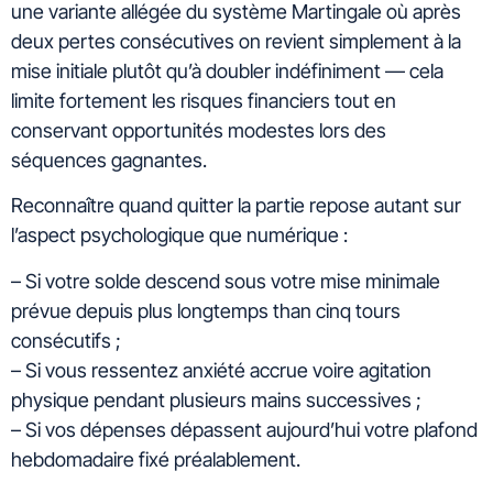
une variante allégée du système Martingale où après
deux pertes consécutives on revient simplement à la
mise initiale plutôt qu’à doubler indéfiniment — cela
limite fortement les risques financiers tout en
conservant opportunités modestes lors des
séquences gagnantes.
Reconnaître quand quitter la partie repose autant sur
l’aspect psychologique que numérique :
– Si votre solde descend sous votre mise minimale
prévue depuis plus longtemps than cinq tours
consécutifs ;
– Si vous ressentez anxiété accrue voire agitation
physique pendant plusieurs mains successives ;
– Si vos dépenses dépassent aujourd’hui votre plafond
hebdomadaire fixé préalablement.