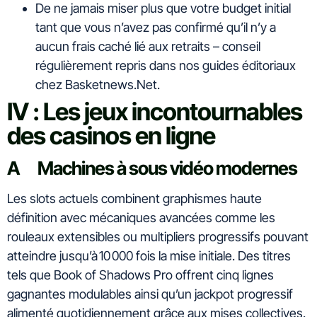
De ne jamais miser plus que votre budget initial
tant que vous n’avez pas confirmé qu’il n’y a
aucun frais caché lié aux retraits – conseil
régulièrement repris dans nos guides éditoriaux
chez Basketnews.Net.
IV : Les jeux incontournables
des casinos en ligne
A Machines à sous vidéo modernes
Les slots actuels combinent graphismes haute
définition avec mécaniques avancées comme les
rouleaux extensibles ou multipliers progressifs pouvant
atteindre jusqu’à 10 000 fois la mise initiale. Des titres
tels que Book of Shadows Pro offrent cinq lignes
gagnantes modulables ainsi qu’un jackpot progressif
alimenté quotidiennement grâce aux mises collectives.