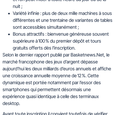
nuit ;
Variété infinie : plus de deux mille machines à sous
différentes et une trentaine de variantes de tables
sont accessibles simultanément ;
Bonus attractifs : bienvenue généreuse souvent
supérieure à 100 % du premier dépôt et tours
gratuits offerts dès l’inscription.
Selon le dernier rapport publié par Basketnews.Net, le
marché francophone des jeux d’argent dépasse
aujourd’hui les deux milliards d’euros annuels et affiche
une croissance annuelle moyenne de 12 %. Cette
dynamique est portée notamment par l’essor des
smartphones qui permettent désormais une
expérience quasi identique à celle des terminaux
desktop.
Avant toute inscription il convient toutefois de vérifier