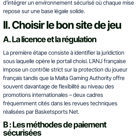
d’intégrer un environnement sécurisé où chaque mise
repose sur une base légale solide.
II. Choisir le bon site de jeu
A. La licence et la régulation
La première étape consiste à identifier la juridiction
sous laquelle opère le portail choisi. L’ANJ française
impose un contrôle strict sur la protection du joueur
français tandis que la Malta Gaming Authority offre
souvent davantage de flexibilité au niveau des
promotions internationales – deux cadres
fréquemment cités dans les revues techniques
réalisées par Basketsports Net.
B : Les méthodes de paiement
sécurisées