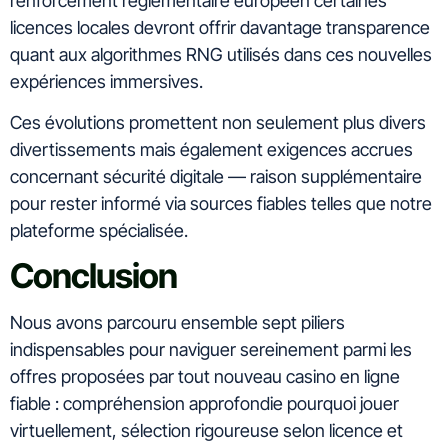
renforcement réglementaire européen certaines
licences locales devront offrir davantage transparence
quant aux algorithmes RNG utilisés dans ces nouvelles
expériences immersives.
Ces évolutions promettent non seulement plus divers
divertissements mais également exigences accrues
concernant sécurité digitale — raison supplémentaire
pour rester informé via sources fiables telles que notre
plateforme spécialisée.
Conclusion
Nous avons parcouru ensemble sept piliers
indispensables pour naviguer sereinement parmi les
offres proposées par tout nouveau casino en ligne
fiable : compréhension approfondie pourquoi jouer
virtuellement, sélection rigoureuse selon licence et