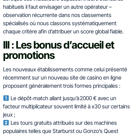
habituels il faut envisager un autre opérateur –
observation récurrente dans nos classements
spécialisés où nous classons systématiquement
chaque critère afin d’attribuer un score global fiable.
III : Les bonus d’accueil et
promotions
Les nouveaux établissements comme celui présenté
récemment sur un nouveau site de casino en ligne
proposent généralement trois formes principales :
Le dépôt‑match allant jusqu’à 2000 € avec un
facteur multiplicateur souvent limité à x30 sur certains
jeux ;
Les tours gratuits attribués sur des machines
populaires telles que Starburst ou Gonzo’s Quest