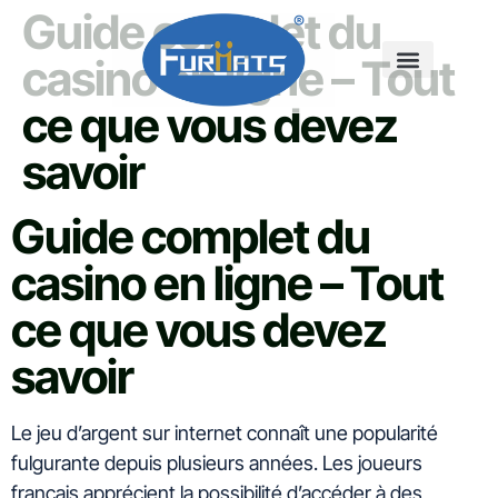
Guide complet du
casino en ligne – Tout
ce que vous devez
savoir
Guide complet du
casino en ligne – Tout
ce que vous devez
savoir
Le jeu d’argent sur internet connaît une popularité
fulgurante depuis plusieurs années. Les joueurs
français apprécient la possibilité d’accéder à des