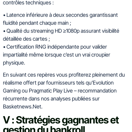
contrôles techniques :
• Latence inférieure à deux secondes garantissant
fluidité pendant chaque main ;
• Qualité du streaming HD ≥1080p assurant visibilité
détaillée des cartes ;
• Certification RNG indépendante pour valider
impartialité même lorsque c’est un vrai croupier
physique.
En suivant ces repères vous profiterez pleinement du
réalisme offert par fournisseurs tels qu’Evolution
Gaming ou Pragmatic Play Live – recommandation
récurrente dans nos analyses publiées sur
Basketnews.Net.
V : Stratégies gagnantes et
gestion du bankroll