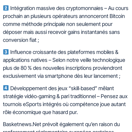
Intégration massive des cryptomonnaies – Au cours
prochain an plusieurs opérateurs annonceront Bitcoin
comme méthode principale non seulement pour
déposer mais aussi recevoir gains instantanés sans
conversion fiat ;
Influence croissante des plateformes mobiles &
applications natives – Selon notre veille technologique
plus de 80 % des nouvelles inscriptions proviendront
exclusivement via smartphone dès leur lancement ;
Développement des jeux “skill‑based” mêlant
stratégie vidéo‑gaming & pari traditionnel – Pensez aux
tournois eSports intégrés où compétence joue autant
rôle économique que hasard pur.
Basketnews.Net prévoit également qu’en raison du