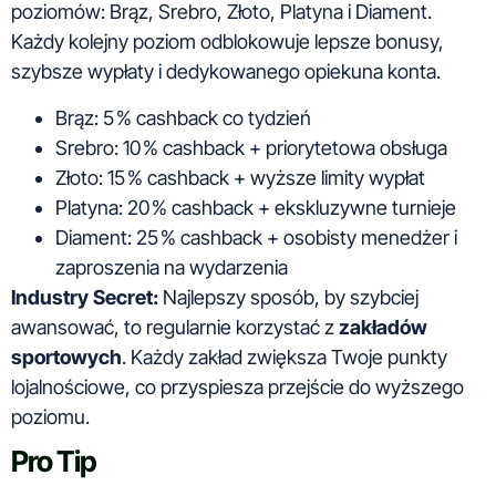
poziomów: Brąz, Srebro, Złoto, Platyna i Diament.
Każdy kolejny poziom odblokowuje lepsze bonusy,
szybsze wypłaty i dedykowanego opiekuna konta.
Brąz: 5 % cashback co tydzień
Srebro: 10 % cashback + priorytetowa obsługa
Złoto: 15 % cashback + wyższe limity wypłat
Platyna: 20 % cashback + ekskluzywne turnieje
Diament: 25 % cashback + osobisty menedżer i
zaproszenia na wydarzenia
Industry Secret:
Najlepszy sposób, by szybciej
awansować, to regularnie korzystać z
zakładów
sportowych
. Każdy zakład zwiększa Twoje punkty
lojalnościowe, co przyspiesza przejście do wyższego
poziomu.
Pro Tip